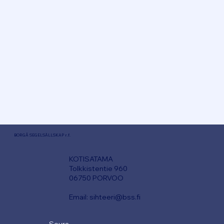
BORGÅ SEGELSÄLLSKAP r.f.
KOTISATAMA
T
olkkistentie 960
06750 PORVOO
Email:
sihteeri@bss.fi