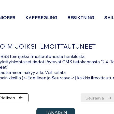
NIORER
KAPPSEGLING
BESIKTNING
SAI
TOIMIJOIKSI ILMOITTAUTUNEET
 BSS toimijoiksi ilmoittautuneista henkilöstä.
yksityiskohtaiset tiedot löytyvät CMS tietokannasta "2.4. To
eet"
tautuminen näkyy alla. Voit selata
 painikkeilla (<-Edellinen ja Seuraava->) kaikkia ilmoittautu
dellinen
Seuraava
TAKAISIN