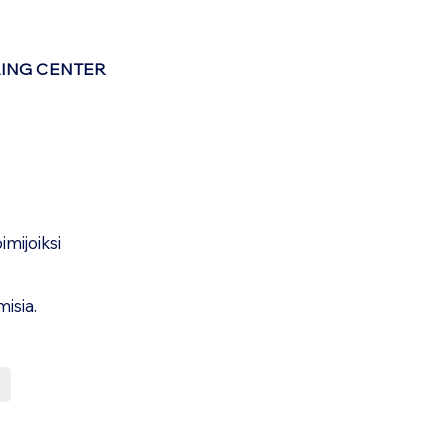
LING CENTER
imijoiksi
misia.