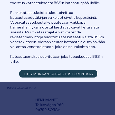
todistus katsastuksesta BSS:n katsastuspäällikölle.
Runkokatsastuksista tulee toimittaa
katsastuspöytäkirjan valkoiset sivut alkuperäisinä.
Vuosikatsastuksista kelpuutetaan vaikkapa
kamerakännykällä otetut luettavat kuvat keltaisista
sivuista. Muut katsastajat eivät voi tehdä
rekisterimerkintöjä suoritetuista katsastuksista BSS:n
venerekisteriin. Vieraan seuran katsastaja ei myöskään
voi antaa venetodistusta, joka on seurakohtainen.
Katsastusmaksu suoritetaan joka tapauksessa BSS:n
tilille.
LIITY MUKAAN KATSASTUSTOIMINTAAN
BORGÅ SEGELSÄLLSKAP r.f.
HEMHAMNET
Tolkisvägen 960
06750 BORGÅ