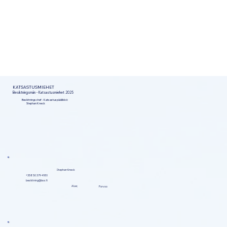
KATSASTUSMIEHET
Besiktningsmän - Katsastusmiehet 2025
Besiktningschef - Katsastuspäällikkö:
Stephan Kneck
Stephan Kneck
+358 50 379 4180
besiktning@bss.fi
Alue;
Porvoo