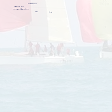
Fredrik Granell
+358 40 704 7405
fredrik.granell@gmail.com
Alue;
Borgå