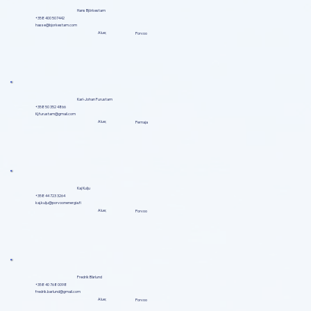
Hans Björkestam
+358 400 507442
hasse@bjorkestam.com
Alue;
Porvoo
Karl-Johan Furustam
+358 50 352 4866
Kj.furustam@gmail.com
Alue;
Pernaja
Kaj Kulju
+358 44 723 3264
kaj.kulju@porvoonenergia.fi
Alue;
Porvoo
Fredrik Bärlund
+358 40 768 0098
fredrik.barlund@gmail.com
Alue;
Porvoo