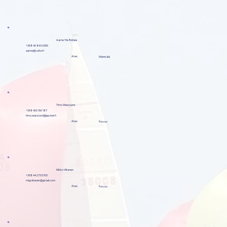
Aarne Ylä-Rotiala
+358 40 844 3355
aarne@culho.fi
Alue;
Mäntsälä
Timo Wesslund
+358 400 150 187
timo.wesslund@pp.inet.fi
Alue;
Porvoo
Mikko Viitanen
+358 44 273 5700
migviitanen@gmail.com
Alue;
Porvoo