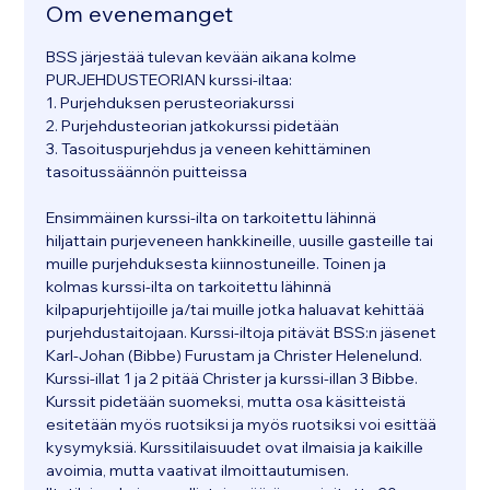
Om evenemanget
BSS järjestää tulevan kevään aikana kolme 
PURJEHDUSTEORIAN kurssi-iltaa:
1. Purjehduksen perusteoriakurssi 
2. Purjehdusteorian jatkokurssi pidetään 
3. Tasoituspurjehdus ja veneen kehittäminen 
tasoitussäännön puitteissa 
Ensimmäinen kurssi-ilta on tarkoitettu lähinnä 
hiljattain purjeveneen hankkineille, uusille gasteille tai 
muille purjehduksesta kiinnostuneille. Toinen ja 
kolmas kurssi-ilta on tarkoitettu lähinnä 
kilpapurjehtijoille ja/tai muille jotka haluavat kehittää 
purjehdustaitojaan. Kurssi-iltoja pitävät BSS:n jäsenet 
Karl-Johan (Bibbe) Furustam ja Christer Helenelund. 
Kurssi-illat 1 ja 2 pitää Christer ja kurssi-illan 3 Bibbe. 
Kurssit pidetään suomeksi, mutta osa käsitteistä 
esitetään myös ruotsiksi ja myös ruotsiksi voi esittää 
kysymyksiä. Kurssitilaisuudet ovat ilmaisia ​​ja kaikille 
avoimia, mutta vaativat ilmoittautumisen. 