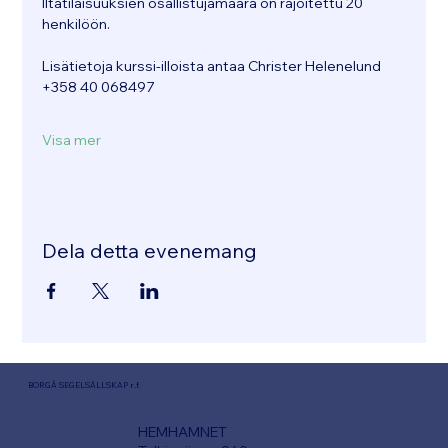
Iltatilaisuuksien osallistujamäärä on rajoitettu 20 
henkilöön.
Lisätietoja kurssi-illoista antaa Christer Helenelund 
+358 40 068497
Visa mer
Dela detta evenemang
BORGÅ SEGELSÄLLSKAP r.f.
HEMHAMNET