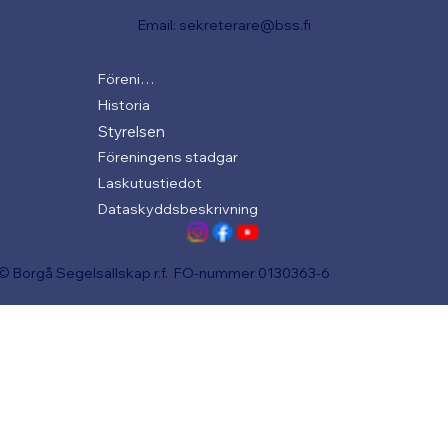
Email:
sekreterare@bss.fi
Föreningen
Historia
Styrelsen
Föreningens stadgar
Laskutustiedot
Dataskyddsbeskrivning
© Borgå Segelsällskap r.f. FO-nummer 0130363-6