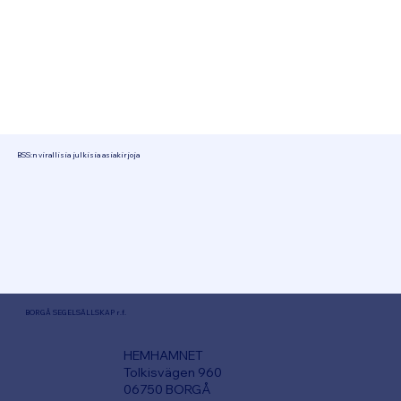
BSS:n virallisia julkisia asiakirjoja
BORGÅ SEGELSÄLLSKAP r.f.
HEMHAMNET
Tolkisvägen 960
06750 BORGÅ