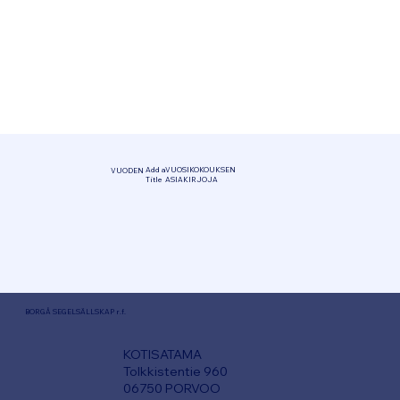
Add a
VUOSIKOKOUKSEN
VUODEN
Title
ASIAKIRJOJA
BORGÅ SEGELSÄLLSKAP r.f.
KOTISATAMA
T
olkkistentie 960
06750 PORVOO