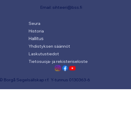
Email:
sihteeri@bss.fi
Seura
Historia
Hallitus
Yhdistyksen säännöt
Laskutustiedot
Tietosuoja- ja rekisteriseloste
© Borgå Segelsällskap r.f. Y-tunnus 0130363-6