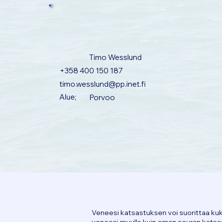
Timo Wesslund
+358 400 150 187
timo.wesslund@pp.inet.fi
Alue;
Porvoo
Veneesi katsastuksen voi suorittaa kuk