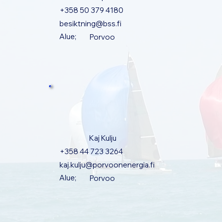
+358 50 379 4180
besiktning@bss.fi
Alue;
Porvoo
Kaj Kulju
+358 44 723 3264
kaj.kulju@porvoonenergia.fi
Alue;
Porvoo