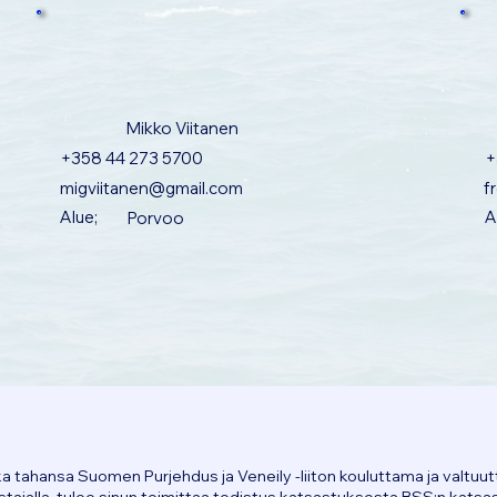
Mikko Viitanen
+358 44 273 5700
+
migviitanen@gmail.com
f
Alue;
A
Porvoo
a tahansa Suomen Purjehdus ja Veneily -liiton kouluttama ja valtuu