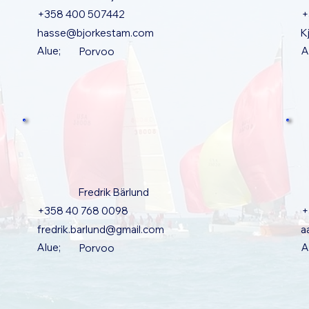
+358 400 507442
+
hasse@bjorkestam.com
K
Alue;
A
Porvoo
Fredrik Bärlund
+358 40 768 0098
+
fredrik.barlund@gmail.com
a
Alue;
A
Porvoo