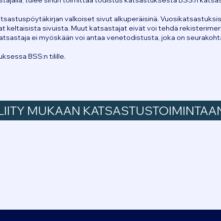
ajalla, tulee sinun toimittaa todistus katsastuksesta BSS:n katsast
tsastuspöytäkirjan valkoiset sivut alkuperäisinä. Vuosikatsastuksi
 keltaisista sivuista. Muut katsastajat eivät voi tehdä rekisterimer
katsastaja ei myöskään voi antaa venetodistusta, joka on seurakoht
sessa BSS:n tilille.
LIITY MUKAAN KATSASTUSTOIMINTAA