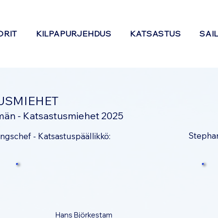
ORIT
KILPAPURJEHDUS
KATSASTUS
SAI
USMIEHET
män - Katsastusmiehet 2025
Stepha
ingschef - Katsastuspäällikkö:
Hans Björkestam