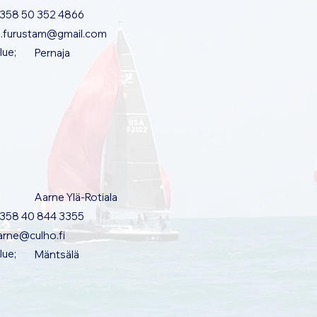
358 50 352 4866
j.furustam@gmail.com
lue;
Pernaja
Aarne Ylä-Rotiala
358 40 844 3355
arne@culho.fi
lue;
Mäntsälä