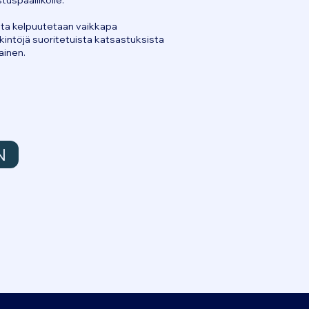
uspäällikölle.
sta kelpuutetaan vaikkapa
kintöjä suoritetuista katsastuksista
ainen.
N