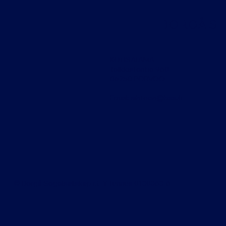
BORGÅ SEG
KOTISATAMA
T
olkkistentie 960
06750 PORVOO
Email:
sihteeri@bss.fi
© Borgå Segelsällskap r.f. Y-tunnus 0130363-6