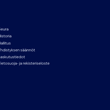
Seura
Historia
allitus
Yhdistyksen säännöt
Laskutustiedot
Tietosuoja- ja rekisteriseloste