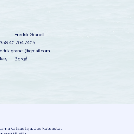
Fredrik Granell
358 40 704 7405
redrik.granell@gmail.com
lue;
Borgå
ttama katsastaja. Jos katsastat