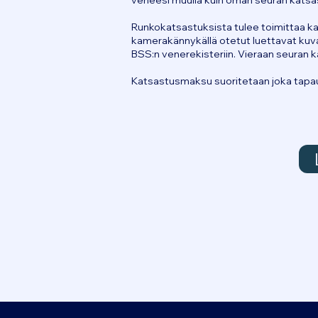
veneesi muulla kuin oman seuran katsast
Runkokatsastuksista tulee toimittaa ka
kamerakännykällä otetut luettavat kuvat
BSS:n venerekisteriin. Vieraan seuran 
Katsastusmaksu suoritetaan joka tapauk