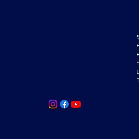
ELSÄLLSKAP r.f.
H