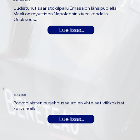
NAPOLEON RACE
Uudistunut saaristokilpailu Emäsalon länsipuolella.
Maali on myyttisen Napoleonin kiven kohdalla
Onaksessa.
Lue lisää...
TORSTAIKISAT
Porvoolaisten purjehdusseurojen yhteiset viikkokisat
köliveneille.
Lue lisää...