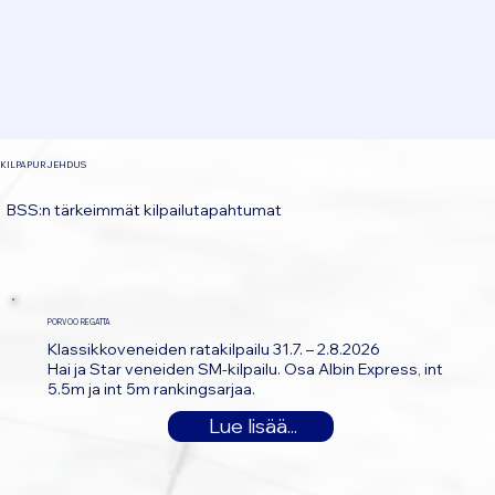
KILPAPURJEHDUS
BSS:n tärkeimmät kilpailutapahtumat
PORVOO REGATTA
Klassikkoveneiden ratakilpailu 31.7. – 2.8.2026
Hai ja Star veneiden SM-kilpailu. Osa Albin Express, int
5.5m ja int 5m rankingsarjaa.
Lue lisää...