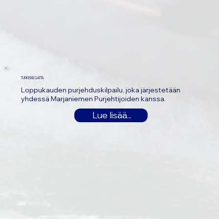
TURKISREGATTA
Loppukauden purjehduskilpailu, joka järjestetään
yhdessä Marjaniemen Purjehtijoiden kanssa.
Lue lisää...