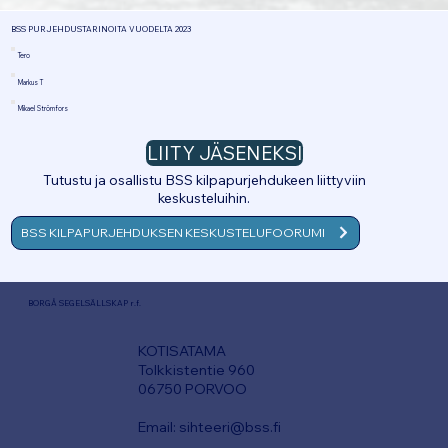
BSS PURJEHDUSTARINOITA VUODELTA 2023
Tero
Markus T
Mikael Strömfors
LIITY JÄSENEKSI
Tutustu ja osallistu BSS kilpapurjehdukeen liittyviin
keskusteluihin.
BSS KILPAPURJEHDUKSEN KESKUSTELUFOORUMI
BORGÅ SEGELSÄLLSKAP r.f.
KOTISATAMA
T
olkkistentie 960
06750 PORVOO
Email:
sihteeri@bss.fi