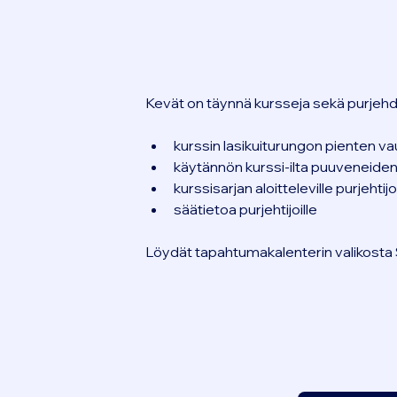
Kevät on täynnä kursseja sekä purjehd
kurssin lasikuiturungon pienten v
käytännön kurssi-ilta puuveneide
kurssisarjan aloitteleville purjehtijoi
säätietoa purjehtijoille
Löydät tapahtumakalenterin valikosta 