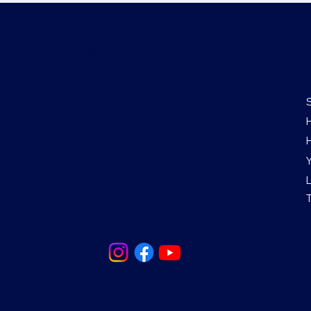
ELSÄLLSKAP r.f.
H