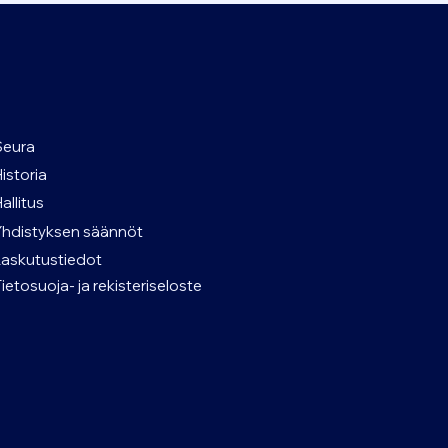
Seura
Historia
allitus
Yhdistyksen säännöt
Laskutustiedot
Tietosuoja- ja rekisteriseloste