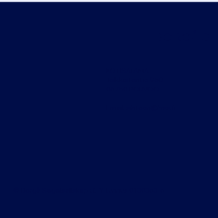
BORGÅ SEG
KOTISATAMA
T
olkkistentie 960
06750 PORVOO
Email:
sihteeri@bss.fi
© Borgå Segelsällskap r.f. Y-tunnus 0130363-6