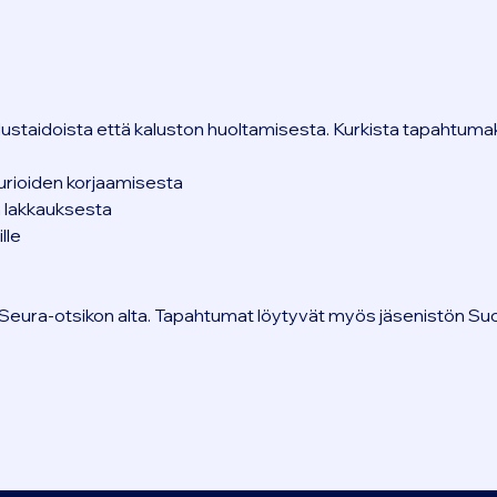
ustaidoista että kaluston huoltamisesta. Kurkista tapahtumak
aurioiden korjaamisesta
n lakkauksesta
lle
Seura-otsikon alta. Tapahtumat löytyvät myös jäsenistön Su