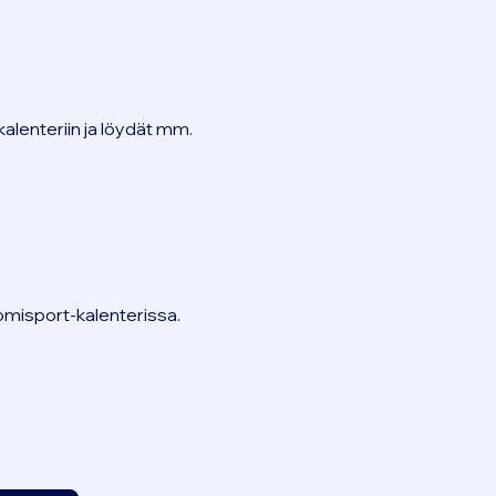
alenteriin ja löydät mm.
omisport-kalenterissa.